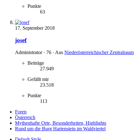
Punkte
63
17. September 2018
josef
Administrator
·
76
·
Aus
Niederösterreichischer Zentralraum
Beiträge
27.949
Gefällt mir
23.518
Punkte
113
Foren
Österreich
Mythenhafte Orte, Besonderheiten, Highlights
Rund um die Burg Hartenstein im Waldviertel
Default Style