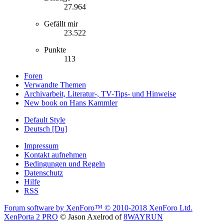
27.964
Gefällt mir
23.522
Punkte
113
Foren
Verwandte Themen
Archivarbeit, Literatur-, TV-Tips- und Hinweise
New book on Hans Kammler
Default Style
Deutsch [Du]
Impressum
Kontakt aufnehmen
Bedingungen und Regeln
Datenschutz
Hilfe
RSS
Forum software by XenForo™
© 2010-2018 XenForo Ltd.
XenPorta 2 PRO
© Jason Axelrod of
8WAYRUN