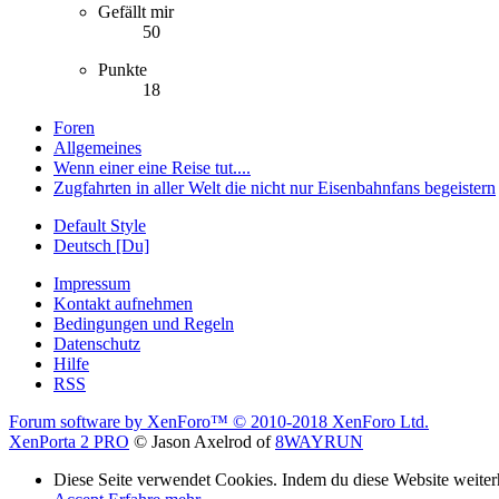
Gefällt mir
50
Punkte
18
Foren
Allgemeines
Wenn einer eine Reise tut....
Zugfahrten in aller Welt die nicht nur Eisenbahnfans begeistern
Default Style
Deutsch [Du]
Impressum
Kontakt aufnehmen
Bedingungen und Regeln
Datenschutz
Hilfe
RSS
Forum software by XenForo™
© 2010-2018 XenForo Ltd.
XenPorta 2 PRO
© Jason Axelrod of
8WAYRUN
Diese Seite verwendet Cookies. Indem du diese Website weiterh