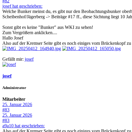
#82
josef hat geschrieben:
Welche Bunker meinst du, es gibt nur den Beobachtungsbunker oberh
Scheibenhof/Jägerberg -> Beiträge #17 ff., diese Sichtung liegt 10 Jah
Sonst gibt es keine "Bunker" aus WKI zu sehen!
Zum Vergrößern anklicken....
Hallo Josef
Also auf der Kremser Seite gibt es noch einiges vom Brückenkopf zu
Gefällt mir:
josef
josef
Administrator
Mitarbeiter
25. Januar 2026
#83
25. Januar 2026
#83
a9a10 hat geschrieben:
Also auf der Kremser Seite gibt es noch einiges vom Brückenkopf zu