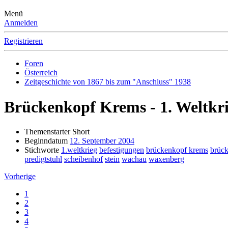
Menü
Anmelden
Registrieren
Foren
Österreich
Zeitgeschichte von 1867 bis zum "Anschluss" 1938
Brückenkopf Krems - 1. Weltkr
Themenstarter
Short
Beginndatum
12. September 2004
Stichworte
1.weltkrieg
befestigungen
brückenkopf krems
brück
predigtstuhl
scheibenhof
stein
wachau
waxenberg
Vorherige
1
2
3
4