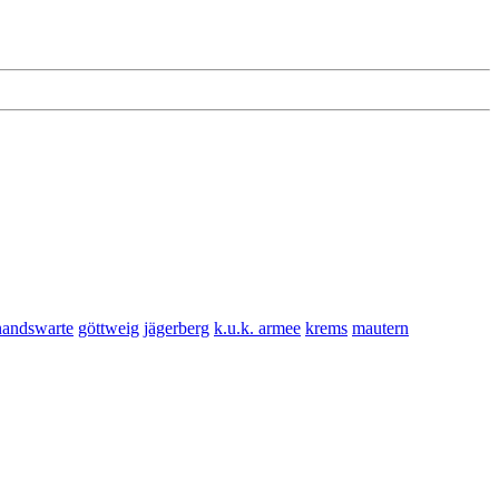
nandswarte
göttweig
jägerberg
k.u.k. armee
krems
mautern