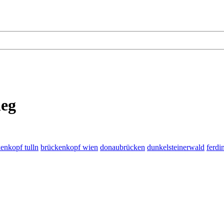
ieg
enkopf tulln
brückenkopf wien
donaubrücken
dunkelsteinerwald
ferdi