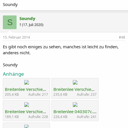
Soundy
Soundy
S
† (17. Juli 2020)
15. Februar 2014
#48
Es gibt noch einiges zu sehen, manches ist leicht zu finden,
anderes nicht.
Soundy
Anhänge
Breitenlee Verschiebebhf 110409 (5).JPG
Breitenlee Verschiebebhf 110409 (2).JPG
205,4 KB
Aufrufe: 217
235,6 KB
Aufrufe: 237
Breitenlee Verschiebebhf 100911 (2).JPG
Breitenlee 040307c.JPG
189,1 KB
Aufrufe: 228
226,4 KB
Aufrufe: 241