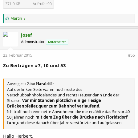
371,9 KB
Aufrufe: 90
G
Martin_E
e
f
ä
josef
l
Administrator
Mitarbeiter
l
t
m
23. Februar 2015
#55
i
r
Zu Beiträgen #7, 10 und 53
:
Auszug aus Zitat
Harald41
:
Auf der linken Seite waren noch reste des
Verschubbahnhofgeländes und rechts Häuser dann Ende der
Strasse.
Vor mir Standen plötzlich einige riesige
Brückenpfeiler,quer zum Bahnhof verlaufend
.
Ich traff noch eine nette Anwohnerin die mir erzählte das Sie vor 40-
50 Jahren noch
mit dem Zug über die Brücke nach Floridsdorf
fuhr
,und diese danach über Jahre verstürtzte und aufgelassen
wurde.
Hallo Herbert,