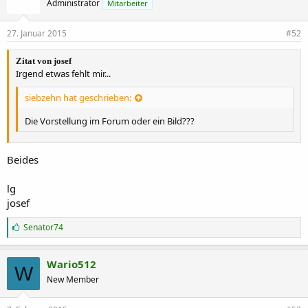
Administrator
Mitarbeiter
27. Januar 2015
#52
Zitat von josef
Irgend etwas fehlt mir...
siebzehn hat geschrieben:
Die Vorstellung im Forum oder ein Bild???
Beides
lg
josef
G
Senator74
e
f
ä
Wario512
W
l
New Member
l
t
m