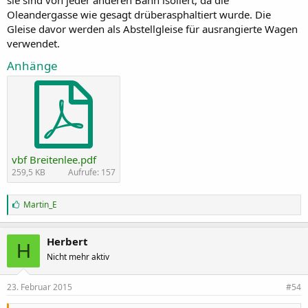
Oleandergasse wie gesagt drüberasphaltiert wurde. Die
Gleise davor werden als Abstellgleise für ausrangierte Wagen
verwendet.
Anhänge
vbf Breitenlee.pdf
259,5 KB
Aufrufe: 157
G
Martin_E
e
f
ä
Herbert
H
l
Nicht mehr aktiv
l
t
m
23. Februar 2015
#54
i
r