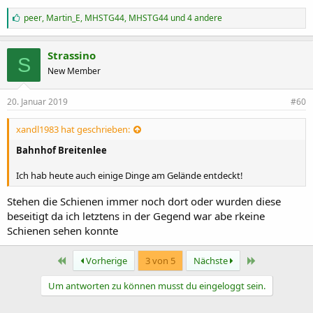
G
peer
,
Martin_E
,
MHSTG44,
MHSTG44 und 4 andere
e
f
ä
Strassino
S
l
New Member
l
t
m
20. Januar 2019
#60
i
r
:
xandl1983 hat geschrieben:
Bahnhof Breitenlee
Ich hab heute auch einige Dinge am Gelände entdeckt!
Stehen die Schienen immer noch dort oder wurden diese
beseitigt da ich letztens in der Gegend war abe rkeine
Schienen sehen konnte
Erste
Letzte
Vorherige
3 von 5
Nächste
Um antworten zu können musst du eingeloggt sein.