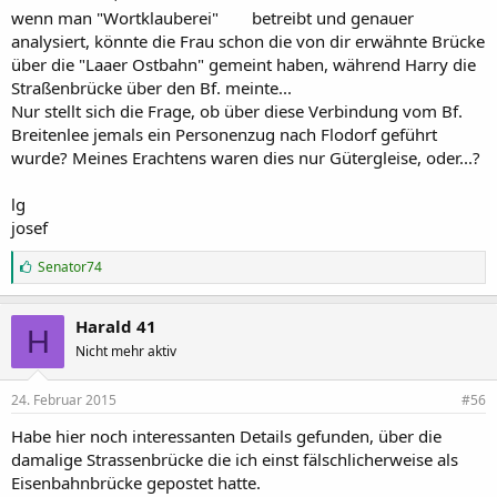
wenn man "Wortklauberei"
betreibt und genauer
analysiert, könnte die Frau schon die von dir erwähnte Brücke
über die "Laaer Ostbahn" gemeint haben, während Harry die
Straßenbrücke über den Bf. meinte...
Nur stellt sich die Frage, ob über diese Verbindung vom Bf.
Breitenlee jemals ein Personenzug nach Flodorf geführt
wurde? Meines Erachtens waren dies nur Gütergleise, oder...?
lg
josef
G
Senator74
e
f
ä
Harald 41
H
l
Nicht mehr aktiv
l
t
m
24. Februar 2015
#56
i
r
Habe hier noch interessanten Details gefunden, über die
:
damalige Strassenbrücke die ich einst fälschlicherweise als
Eisenbahnbrücke gepostet hatte.