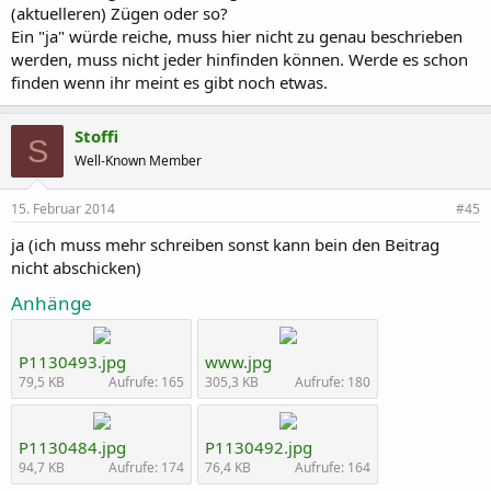
(aktuelleren) Zügen oder so?
Ein "ja" würde reiche, muss hier nicht zu genau beschrieben
werden, muss nicht jeder hinfinden können. Werde es schon
finden wenn ihr meint es gibt noch etwas.
Stoffi
S
Well-Known Member
15. Februar 2014
#45
ja (ich muss mehr schreiben sonst kann bein den Beitrag
nicht abschicken)
Anhänge
P1130493.jpg
www.jpg
79,5 KB
Aufrufe: 165
305,3 KB
Aufrufe: 180
P1130484.jpg
P1130492.jpg
94,7 KB
Aufrufe: 174
76,4 KB
Aufrufe: 164