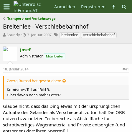
Anmelden
Registrieren
Transport- und Verkehrswege
Breitenlee - Verschiebebahnhof
T
B
S
Soundy
7. Januar 2007
breitenlee
verschiebebahnhof
h
e
t
e
g
i
josef
m
i
c
e
n
h
Administrator
Mitarbeiter
n
n
w
s
d
o
18. Januar 2014
#41
t
a
r
a
t
t
Zwerg Bumsti hat geschrieben:
r
u
e
t
m
Komisches Teil auf Bild 3.
e
Gibts davon noch mehr Fotos?
r
Glaube nicht, dass das Ding etwas mit der ursprünglichen
Aufgabe des Geländes als Verschiebebf. zu tun hat! Die ÖBB
nutzen bzw. nutzten Teilbereiche als Abstellfläche für
schrottwertiges Wagenmaterial und Private entsorgten (und
entsorgen) dort ihren Sperrmüll...