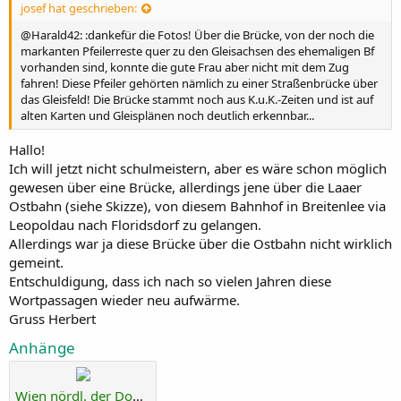
:
josef hat geschrieben:
@Harald42: :dankefür die Fotos! Über die Brücke, von der noch die
markanten Pfeilerreste quer zu den Gleisachsen des ehemaligen Bf
vorhanden sind, konnte die gute Frau aber nicht mit dem Zug
fahren! Diese Pfeiler gehörten nämlich zu einer Straßenbrücke über
das Gleisfeld! Die Brücke stammt noch aus K.u.K.-Zeiten und ist auf
alten Karten und Gleisplänen noch deutlich erkennbar...
Hallo!
Ich will jetzt nicht schulmeistern, aber es wäre schon möglich
gewesen über eine Brücke, allerdings jene über die Laaer
Ostbahn (siehe Skizze), von diesem Bahnhof in Breitenlee via
Leopoldau nach Floridsdorf zu gelangen.
Allerdings war ja diese Brücke über die Ostbahn nicht wirklich
gemeint.
Entschuldigung, dass ich nach so vielen Jahren diese
Wortpassagen wieder neu aufwärme.
Gruss Herbert
Anhänge
Wien nördl. der Donau 1942.jpg