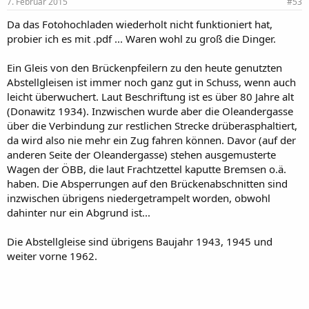
7. Februar 2015
#53
i
r
Da das Fotohochladen wiederholt nicht funktioniert hat,
:
probier ich es mit .pdf ... Waren wohl zu groß die Dinger.
Ein Gleis von den Brückenpfeilern zu den heute genutzten
Abstellgleisen ist immer noch ganz gut in Schuss, wenn auch
leicht überwuchert. Laut Beschriftung ist es über 80 Jahre alt
(Donawitz 1934). Inzwischen wurde aber die Oleandergasse
über die Verbindung zur restlichen Strecke drüberasphaltiert,
da wird also nie mehr ein Zug fahren können. Davor (auf der
anderen Seite der Oleandergasse) stehen ausgemusterte
Wagen der ÖBB, die laut Frachtzettel kaputte Bremsen o.ä.
haben. Die Absperrungen auf den Brückenabschnitten sind
inzwischen übrigens niedergetrampelt worden, obwohl
dahinter nur ein Abgrund ist...
Die Abstellgleise sind übrigens Baujahr 1943, 1945 und
weiter vorne 1962.