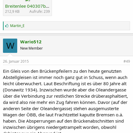
Breitenlee 040307b.JPG
212,9 KB
Aufrufe: 239
G
Martin_E
e
f
ä
Wario512
W
l
New Member
l
t
m
26. Januar 2015
#49
i
r
Ein Gleis von den Brückenpfeilern zu den heute genutzten
:
Abstellgleisen ist immer noch ganz gut in Schuss, wenn auch
leicht überwuchert. Laut Beschriftung ist es über 80 Jahre alt
(Donawitz 1934). Inzwischen wurde aber die Oleandergasse
über die Verbindung zur restlichen Strecke drüberasphaltiert,
da wird also nie mehr ein Zug fahren können. Davor (auf der
anderen Seite der Oleandergasse) stehen ausgemusterte
Wagen der ÖBB, die laut Frachtzettel kaputte Bremsen o.ä.
haben. Die Absperrungen auf den Brückenabschnitten sind
inzwischen übrigens niedergetrampelt worden, obwohl