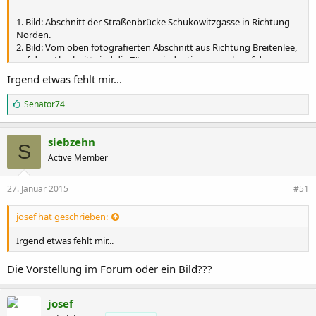
1. Bild: Abschnitt der Straßenbrücke Schukowitzgasse in Richtung
Norden.
2. Bild: Vom oben fotografierten Abschnitt aus Richtung Breitenlee,
auf dem Abschnitt sind die Zäune eindeutig neuer als auf dem
drüberem Abschnitt.
Irgend etwas fehlt mir...
3. Bild:.. usw.
G
Senator74
e
f
ä
siebzehn
S
l
Active Member
l
t
m
27. Januar 2015
#51
i
r
:
josef hat geschrieben:
Irgend etwas fehlt mir...
Die Vorstellung im Forum oder ein Bild???
josef