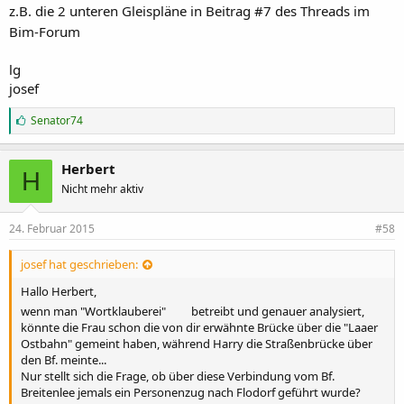
z.B. die 2 unteren Gleispläne in Beitrag #7 des Threads im
Bim-Forum
lg
josef
G
Senator74
e
f
ä
Herbert
H
l
Nicht mehr aktiv
l
t
m
24. Februar 2015
#58
i
r
:
josef hat geschrieben:
Hallo Herbert,
wenn man "Wortklauberei"
betreibt und genauer analysiert,
könnte die Frau schon die von dir erwähnte Brücke über die "Laaer
Ostbahn" gemeint haben, während Harry die Straßenbrücke über
den Bf. meinte...
Nur stellt sich die Frage, ob über diese Verbindung vom Bf.
Breitenlee jemals ein Personenzug nach Flodorf geführt wurde?