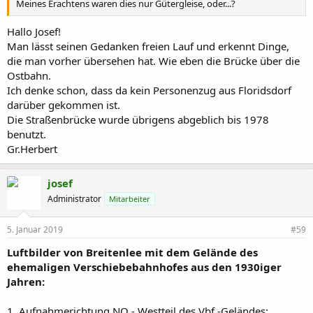
Meines Erachtens waren dies nur Gütergleise, oder...?
lg
josef
Hallo Josef!
Man lässt seinen Gedanken freien Lauf und erkennt Dinge,
die man vorher übersehen hat. Wie eben die Brücke über die
Ostbahn.
Ich denke schon, dass da kein Personenzug aus Floridsdorf
darüber gekommen ist.
Die Straßenbrücke wurde übrigens abgeblich bis 1978
benutzt.
Gr.Herbert
josef
Administrator
Mitarbeiter
5. Januar 2019
#59
Luftbilder von Breitenlee mit dem Gelände des
ehemaligen Verschiebebahnhofes aus den 1930iger
Jahren:
1. Aufnahmerichtung NO - Westteil des Vbf.-Geländes: