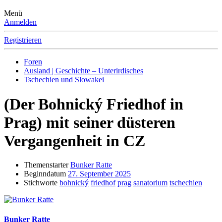
Menü
Anmelden
Registrieren
Foren
Ausland | Geschichte – Unterirdisches
Tschechien und Slowakei
(Der Bohnický Friedhof in
Prag) mit seiner düsteren
Vergangenheit in CZ
Themenstarter
Bunker Ratte
Beginndatum
27. September 2025
Stichworte
bohnický
friedhof
prag
sanatorium
tschechien
Bunker Ratte