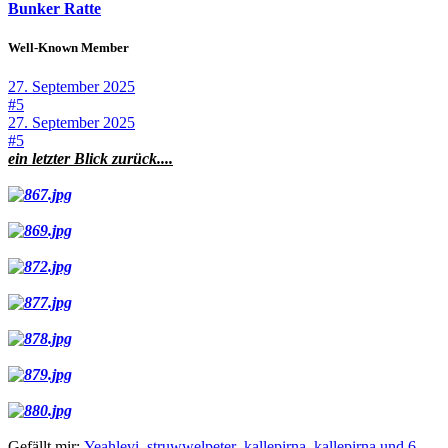
Bunker Ratte
Well-Known Member
27. September 2025
#5
27. September 2025
#5
ein letzter Blick zurück....
Gefällt mir:
Yeahlevi
,
struwwelpeter
,
kallepirna,
kallepirna und 6