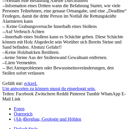
--Niemals eine Befahrung Alleine Durchführen
--Information eines Dritten wann die Befahrung Startet, wie viele
Personen Teilnehmen, eine genaue Ortsangabe, und eine „Deadline“
Festlegen, damit die dritte Person im Notfall die Rettungskräfte
Alarmieren kann
-- Keine Grabungsversuche Innerhalb eines Stollens
--Auf Verbruch Achten
--Innerhalb eines Stollens kann es Schächte geben. Diese Schächte
können mit Holz Abgedeckt sein Worüber sich Bereits Steine und
Sand befinden. Absturz Gefahr!!
--Keine Holzbalcken Berühren.
--keine Steine Aus der Stollenwand Gewaltsam entfernen.
--Lärm Vermeiden.
-- Bei Atemproblemen oder Bewusstseinsveränderungen, den
Stollen sofort verlassen
Gefällt mir:
eckzeL
Um antworten zu können musst du eingeloggt sein.
Teilen:
Facebook
Zwitschern
Reddit
Pinterest
Tumblr
WhatsApp
E-
Mail
Link
Foren
Österreich
(Alt-)Bergbau, Geologie und Höhlen
Default Style