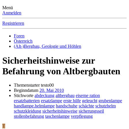
Menü
Anmelden
Registrieren
Foren
Österreich
(Alt-)Bergbau, Geologie und Höhlen
Sicherheitshinweise zur
Befahrung von Altbergbauten
Themenstarter
testo00
Beginndatum
20. Mai 2010
Stichworte
abdeckung
altbergbau
eiserne ration
ersatzbatterien
ersatzlampe
erste hilfe
geleucht
grubenlampe
handlampe.helmlampe
handschuhe
schächte
schutzhelm
schutzkleidung
sicherheitshinweise
sicherungsseil
stollenbefahrung
taschenlampe
verpflegung
T