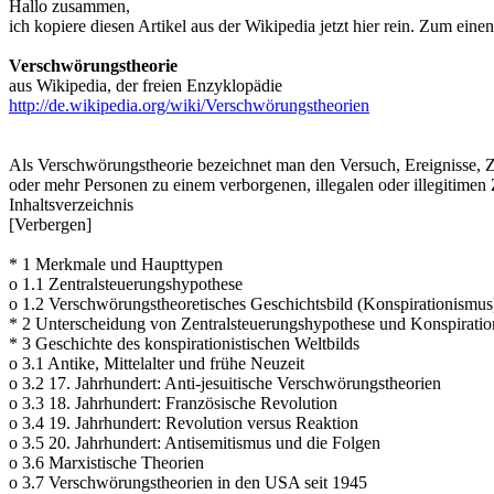
Hallo zusammen,
ich kopiere diesen Artikel aus der Wikipedia jetzt hier rein. Zum ei
Verschwörungstheorie
aus Wikipedia, der freien Enzyklopädie
http://de.wikipedia.org/wiki/Verschwörungstheorien
Als Verschwörungstheorie bezeichnet man den Versuch, Ereignisse, Z
oder mehr Personen zu einem verborgenen, illegalen oder illegitimen
Inhaltsverzeichnis
[Verbergen]
* 1 Merkmale und Haupttypen
o 1.1 Zentralsteuerungshypothese
o 1.2 Verschwörungstheoretisches Geschichtsbild (Konspirationismus
* 2 Unterscheidung von Zentralsteuerungshypothese und Konspirati
* 3 Geschichte des konspirationistischen Weltbilds
o 3.1 Antike, Mittelalter und frühe Neuzeit
o 3.2 17. Jahrhundert: Anti-jesuitische Verschwörungstheorien
o 3.3 18. Jahrhundert: Französische Revolution
o 3.4 19. Jahrhundert: Revolution versus Reaktion
o 3.5 20. Jahrhundert: Antisemitismus und die Folgen
o 3.6 Marxistische Theorien
o 3.7 Verschwörungstheorien in den USA seit 1945