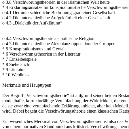
o 3.8 Verschwörungstheorien in der islamischen Welt heute
* 4 Erklärungsansätze für konspirationistische Verschwörungstheorie
o 4.1 Der unterschiedliche Bedrohungsgrad einer Gesellschaft
o 4.2 Die unterschiedliche Aufgeklärtheit einer Gesellschaft
o 4.3 „Dialektik der Aufklärung“
o 4.4 Verschwörungstheorie als politische Religion
o 4.5 Die unterschiedliche Akzeptanz oppositioneller Gruppen
* 5 Konspirationismus und Gewalt
* 6 Verschwörungstheorien in der Literatur
* 7 Einzelbeispiele
* 8 Siehe auch
* 9 Literatur
* 10 Weblinks
Merkmale und Haupttypen
Der Begriff „Verschwörungstheorie“ ist aufgrund seiner beiden Bestan
modellhafte, korrekturfähige Vereinfachung der Wirklichkeit, die von
da sie zwar eine vereinfachende Erklärung anbietet, aber kein Modell
wird. Dabei begeht die Verschwörungstheorie einen klassischen Kate
Ein wesentliches Merkmal von Verschwörungstheorien ist also das Vo
von einem normativen Standpunkt aus kritisiert. Verschwörungstheorie