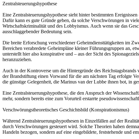
Zentralsteuerungshypothese
Eine Zentralsteuerungshypothese sieht hinter bestimmten Ereigniss
Dafür kann es gute Gründe geben, da solche Verschwörungen in vielen
Wirtschaftskriminalität und des Lobbyismus. Auch wenn sie das Gesc
ausschlaggebender Bedeutung sein.
Die breite Erforschung verschiedener Geheimdiensttätigkeiten im Zwe
Bereichen verabredete Geheimpläne kleiner Führungsgruppen an, et
unterstellt hier also konspirative und – aus der Sicht des Spionagezie
heranzuziehen.
Auch in der Kontroverse um die Hintergründe des Reichstagsbrands vo
der Brandstiftung einen Vorwand für die am nächsten Tag erfolgte Ve
die günstige Gelegenheit, die Marinus van der Lubbe ihnen bot, in ge
Eine Zentralsteuerungshypothese, die den Anspruch der Wissenschaftli
mehr, sondern bereits eine zum Vorurteil erstarrte pseudowissenschaf
Verschwörungstheoretisches Geschichtsbild (Konspirationismus)
Während Zentralsteuerungshypothesen in Einzelfällen auf der Realität
durch Verschwörungen gesteuert wird. Solche Theorien haben demnach 
Handeln bezogen, sondern auf eine eingebildete, feststehende und em