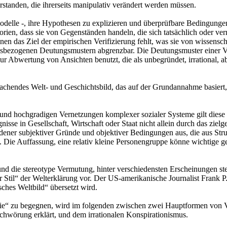
standen, die ihrerseits manipulativ verändert werden müssen.
odelle -, ihre Hypothesen zu explizieren und überprüfbare Bedingunge
rien, dass sie von Gegenständen handeln, die sich tatsächlich oder ver
hnen das Ziel der empirischen Verifizierung fehlt, was sie von wissens
ngsbezogenen Deutungsmustern abgrenzbar. Die Deutungsmuster einer Ve
ur Abwertung von Ansichten benutzt, die als unbegründet, irrational, a
nfachendes Welt- und Geschichtsbild, das auf der Grundannahme basiert
und hochgradigen Vernetzungen komplexer sozialer Systeme gilt diese 
gnisse in Gesellschaft, Wirtschaft oder Staat nicht allein durch das z
ener subjektiver Gründe und objektiver Bedingungen aus, die aus Str
Die Auffassung, eine relativ kleine Personengruppe könne wichtige gesel
d die stereotype Vermutung, hinter verschiedensten Erscheinungen st
 Stil“ der Welterklärung vor. Der US-amerikanische Journalist Frank P
sches Weltbild“ übersetzt wird.
“ zu begegnen, wird im folgenden zwischen zwei Hauptformen von Ve
schwörung erklärt, und dem irrationalen Konspirationismus.