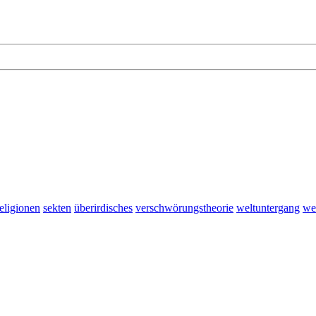
religionen
sekten
überirdisches
verschwörungstheorie
weltuntergang
we