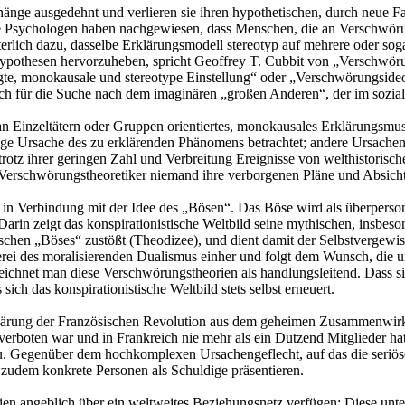
e ausgedehnt und verlieren sie ihren hypothetischen, durch neue Fakt
he Psychologen haben nachgewiesen, dass Menschen, die an Verschwörun
kterlich dazu, dasselbe Erklärungsmodell stereotyp auf mehrere oder 
hypothesen hervorzuheben, spricht Geoffrey T. Cubbit von „Verschwör
fügte, monokausale und stereotype Einstellung“ oder „Verschwörungsideo
h für die Suche nach dem imaginären „großen Anderen“, der im sozial
 an Einzeltätern oder Gruppen orientiertes, monokausales Erklärungsmus
nzige Ursache des zu erklärenden Phänomens betrachtet; andere Ursach
trotz ihrer geringen Zahl und Verbreitung Ereignisse von welthistorisc
erschwörungstheoretiker niemand ihre verborgenen Pläne und Absich
t in Verbindung mit der Idee des „Bösen“. Das Böse wird als überperso
arin zeigt das konspirationistische Weltbild seine mythischen, insbeson
chen „Böses“ zustößt (Theodizee), und dient damit der Selbstvergewis
 des moralisierenden Dualismus einher und folgt dem Wunsch, die unt
ichnet man diese Verschwörungstheorien als handlungsleitend. Dass sie s
ch das konspirationistische Weltbild stets selbst erneuert.
Erklärung der Französischen Revolution aus dem geheimen Zusammenwirk
ts verboten war und in Frankreich nie mehr als ein Dutzend Mitglieder
zu. Gegenüber dem hochkomplexen Ursachengeflecht, auf das die seriös
 zudem konkrete Personen als Schuldige präsentieren.
ien angeblich über ein weltweites Beziehungsnetz verfügen: Diese unter