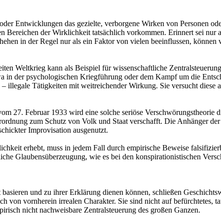
en oder Entwicklungen das gezielte, verborgene Wirken von Personen 
 Bereichen der Wirklichkeit tatsächlich vorkommen. Erinnert sei nur 
hehen in der Regel nur als ein Faktor von vielen beeinflussen, könn
iten Weltkrieg kann als Beispiel für wissenschaftliche Zentralsteueru
wa in der psychologischen Kriegführung oder dem Kampf um die Entsc
ls – illegale Tätigkeiten mit weitreichender Wirkung. Sie versucht diese
m 27. Februar 1933 wird eine solche seriöse Verschwörungstheorie dis
rordnung zum Schutz von Volk und Staat verschafft. Die Anhänger der E
schickter Improvisation ausgenutzt.
chkeit erhebt, muss in jedem Fall durch empirische Beweise falsifizierb
tliche Glaubensüberzeugung, wie es bei den konspirationistischen Versc
 basieren und zu ihrer Erklärung dienen können, schließen Geschichtswi
von vornherein irrealen Charakter. Sie sind nicht auf befürchtetes, ta
pirisch nicht nachweisbare Zentralsteuerung des großen Ganzen.