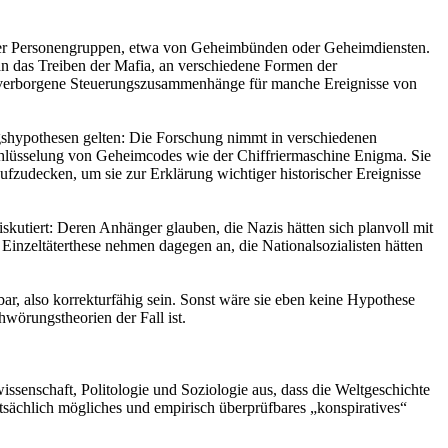
oder Personengruppen, etwa von Geheimbünden oder Geheimdiensten.
an das Treiben der Mafia, an verschiedene Formen der
en verborgene Steuerungszusammenhänge für manche Ereignisse von
ngshypothesen gelten: Die Forschung nimmt in verschiedenen
hlüsselung von Geheimcodes wie der Chiffriermaschine Enigma. Sie
 aufzudecken, um sie zur Erklärung wichtiger historischer Ereignisse
kutiert: Deren Anhänger glauben, die Nazis hätten sich planvoll mit
inzeltäterthese nehmen dagegen an, die Nationalsozialisten hätten
ar, also korrekturfähig sein. Sonst wäre sie eben keine Hypothese
hwörungstheorien der Fall ist.
ssenschaft, Politologie und Soziologie aus, dass die Weltgeschichte
tsächlich mögliches und empirisch überprüfbares „konspiratives“