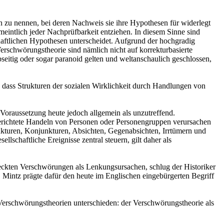
n zu nennen, bei deren Nachweis sie ihre Hypothesen für widerlegt
meintlich jeder Nachprüfbarkeit entziehen. In diesem Sinne sind
chaftlichen Hypothesen unterscheidet. Aufgrund der hochgradig
rschwörungstheorie sind nämlich nicht auf korrekturbasierte
bseitig oder sogar paranoid gelten und weltanschaulich geschlossen,
, dass Strukturen der sozialen Wirklichkeit durch Handlungen von
Voraussetzung heute jedoch allgemein als unzutreffend.
ielgerichtete Handeln von Personen oder Personengruppen verursachen
ukturen, Konjunkturen, Absichten, Gegenabsichten, Irrtümern und
lschaftliche Ereignisse zentral steuern, gilt daher als
eckten Verschwörungen als Lenkungsursachen, schlug der Historiker
. Mintz prägte dafür den heute im Englischen eingebürgerten Begriff
rschwörungstheorien unterschieden: der Verschwörungstheorie als