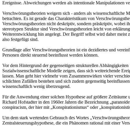
Ereignisse. Abweichungen werden als intentionale Manipulationen ver
Verschwörungstheorien weigern sich - anders als wissenschaftliche M
betrachten. Es ist gerade das Charakteristikum von Verschwörungstheo
Verschwörungstheorien nicht deskriptiv, sondern präskriptiv, wobei i
stereotypen Struktur sind Verschwörungstheorien leicht von erkläru
Weiterentwicklung hin angelegt. Der Begriff selbst wird daher meist z
also festgefügt sind.
Grundlage aller Verschwörungstheorien ist ein dezidiertes und verei
Personen direkt steuernd beeinflusst werden können.
Vor dem Hintergrund der gegenseitigen strukturellen Abhängigkeiten 
Sozialwissenschaftliche Modelle zeigen, dass sich weitreichende Erei
lassen. Man geht hier vielmehr vom Zusammenwirken vieler verschied
schlichten Zufällen bestehen und sich zudem gegenseitig beeinflussen. 
wissenschaftlich wenig überzeugend.
Für die Anwendung einer solchen Hypothese auf größere Zeiträume un
Richard Hofstadter in den 1960er Jahren die Bezeichnung „paranoider
conspiracism, der hier mit „Konspirationismus“ oder „konspirationisti
Um dem stark wertenden Gebrauch des Wortes „Verschwörungstheorie
Zentralsteuerungshypothese, die ein Phänomen rational mit einer Ver