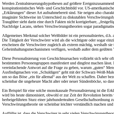
Werden Zentralsteuerungshypothesen auf größere Ereigniszusammenhäng
konspirationistisches Welt- und Geschichtsbild vor. US-amerikanisc
„Erklärungen“ dieser Art aufnahmebereit sind. Sie neigen also chara
imaginäre Sichtweise im Unterschied zu diskutablen Verschwörungs
Traughber sieht darin eine durch Fakten nicht korrigierbare, „festge
Nachfolge Lacans, stehen Verschwörungstheorien sogar paradigmatisc
Allgemeines Merkmal solcher Weltbilder ist ein personalisiertes, d.h.
Die Tätigkeit der Verschwörer wird als die wichtigste oder sogar ei
erscheinen die Verschwörer zugleich als extrem mächtig, weshalb sie 
Geheimhaltungsmechanismen verfügen, weshalb außer dem geübten V
Diese Personalisierung von Geschichtsursachen vollzieht sich sehr of
bestimmten Personengruppen manifestiert und dingfest machen lässt. D
vereinfachende Antwort auf die Frage zu geben, warum „guten“ Mens
Ausfindigmachen von „Schuldigen“ geht mit der Schwarz-Weiß-Malerei
um so das Böse „ein für allemal“ aus der Welt zu schaffen. Daher beze
scheinbar die ungeheure Macht alter oder neuer Sündenböcke, so dass si
Ein Beispiel für eine solche monokausale Personalisierung ist die 
wird bis heute dämonisiert, obwohl er zur Zeit der Revolution berei
herbeigeführten Sturz einer jahrhundertealten Gesellschaftsordnung 
Verschwörungstheorie sie scheinbar leichter verständlich machen und
Auffällig ist, dass die Verschwörer in sehr vielen Verschwörungstheor