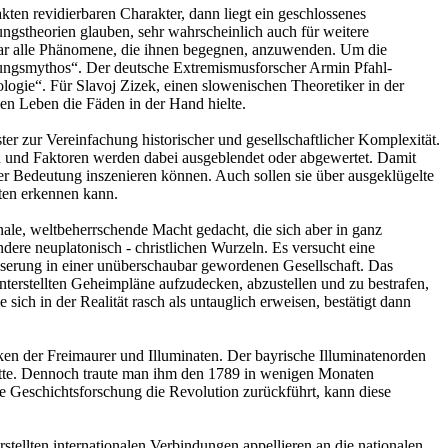
en revidierbaren Charakter, dann liegt ein geschlossenes
gstheorien glauben, sehr wahrscheinlich auch für weitere
sogar alle Phänomene, die ihnen begegnen, anzuwenden. Um die
ungsmythos“. Der deutsche Extremismusforscher Armin Pfahl-
logie“. Für Slavoj Zizek, einen slowenischen Theoretiker in der
en Leben die Fäden in der Hand hielte.
ter zur Vereinfachung historischer und gesellschaftlicher Komplexität.
en und Faktoren werden dabei ausgeblendet oder abgewertet. Damit
her Bedeutung inszenieren können. Auch sollen sie über ausgeklügelte
ten erkennen kann.
nale, weltbeherrschende Macht gedacht, die sich aber in ganz
dere neuplatonisch - christlichen Wurzeln. Es versucht eine
serung in einer unüberschaubar gewordenen Gesellschaft. Das
erstellten Geheimpläne aufzudecken, abzustellen und zu bestrafen,
ich in der Realität rasch als untauglich erweisen, bestätigt dann
en der Freimaurer und Illuminaten. Der bayrische Illuminatenorden
 hatte. Dennoch traute man ihm den 1789 in wenigen Monaten
e Geschichtsforschung die Revolution zurückführt, kann diese
stellten internationalen Verbindungen appellieren an die nationalen