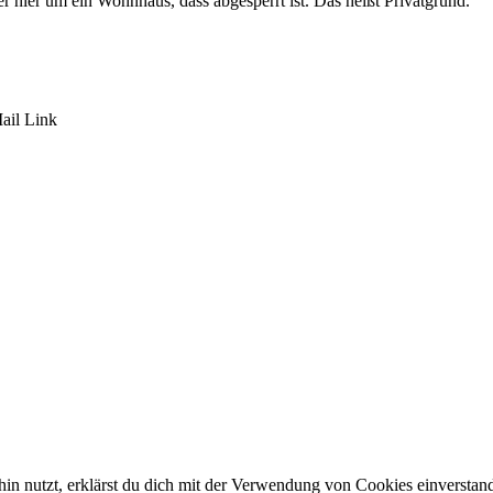
er hier um ein Wohnhaus, dass abgesperrt ist. Das heißt Privatgrund.
ail
Link
in nutzt, erklärst du dich mit der Verwendung von Cookies einverstan