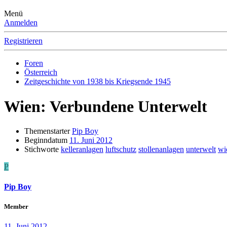
Menü
Anmelden
Registrieren
Foren
Österreich
Zeitgeschichte von 1938 bis Kriegsende 1945
Wien: Verbundene Unterwelt
Themenstarter
Pip Boy
Beginndatum
11. Juni 2012
Stichworte
kelleranlagen
luftschutz
stollenanlagen
unterwelt
wi
P
Pip Boy
Member
11. Juni 2012