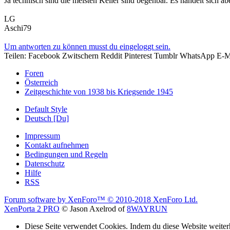
Ja technisch sind die meisten Keller sind begehbar. Es handelt sich ab
LG
Aschi79
Um antworten zu können musst du eingeloggt sein.
Teilen:
Facebook
Zwitschern
Reddit
Pinterest
Tumblr
WhatsApp
E-M
Foren
Österreich
Zeitgeschichte von 1938 bis Kriegsende 1945
Default Style
Deutsch [Du]
Impressum
Kontakt aufnehmen
Bedingungen und Regeln
Datenschutz
Hilfe
RSS
Forum software by XenForo™
© 2010-2018 XenForo Ltd.
XenPorta 2 PRO
© Jason Axelrod of
8WAYRUN
Diese Seite verwendet Cookies. Indem du diese Website weiterh