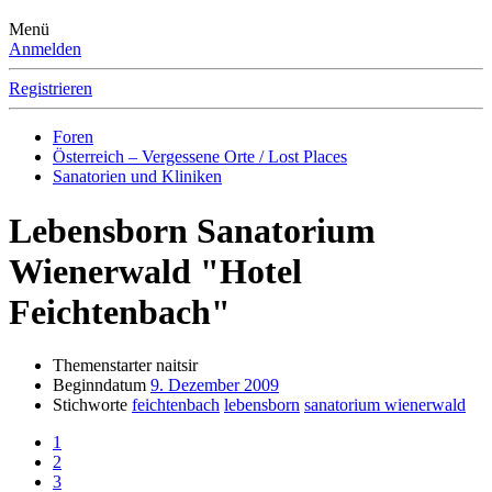
Menü
Anmelden
Registrieren
Foren
Österreich – Vergessene Orte / Lost Places
Sanatorien und Kliniken
Lebensborn Sanatorium
Wienerwald "Hotel
Feichtenbach"
Themenstarter
naitsir
Beginndatum
9. Dezember 2009
Stichworte
feichtenbach
lebensborn
sanatorium wienerwald
1
2
3