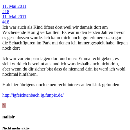
11. Mai 2011
#18
11. Mai 2011
#18
Ich war auch als Kind öfters dort weil wir damals dort am
Wochenende Honig verkauften. Es war in den letzten Jahren bevor
es geschlossen wurde. Ich kann mich nocht gut erinneren... sogar
die Schachfiguren im Park mit denen ich immer gespielt habe, liegen
noch dort
Ich war vor ein paar tagen dort und muss Emma recht geben, es
sieht wirklich bewohnt aus und ich war deshalb auch nicht drin,
aber wenn du dir sicher bist dass da niemand drin ist werd ich wohl
nochmal hinfahren.
Hab hier übrigens noch einen recht interessanten Link gefunden
http://igfeichtenbach.ig.funpic.de/
N
naitsir
Nicht mehr aktiv