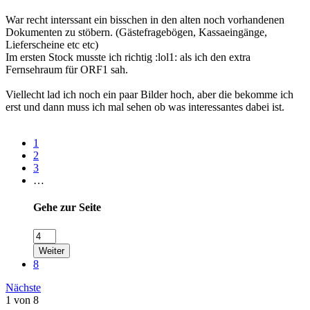
War recht interssant ein bisschen in den alten noch vorhandenen
Dokumenten zu stöbern. (Gästefragebögen, Kassaeingänge,
Lieferscheine etc etc)
Im ersten Stock musste ich richtig :lol1: als ich den extra
Fernsehraum für ORF1 sah.
Viellecht lad ich noch ein paar Bilder hoch, aber die bekomme ich
erst und dann muss ich mal sehen ob was interessantes dabei ist.
1
2
3
…
Gehe zur Seite
Weiter
8
Nächste
1 von 8