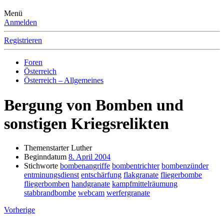
Menü
Anmelden
Registrieren
Foren
Österreich
Österreich – Allgemeines
Bergung von Bomben und
sonstigen Kriegsrelikten
Themenstarter
Luther
Beginndatum
8. April 2004
Stichworte
bombenangriffe
bombentrichter
bombenzünder
entminungsdienst
entschärfung
flakgranate
fliegerbombe
fliegerbomben
handgranate
kampfmittelräumung
stabbrandbombe
webcam
werfergranate
Vorherige