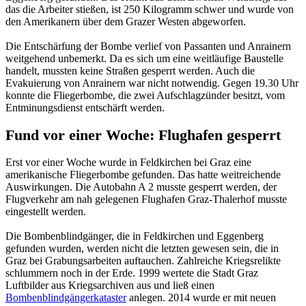
das die Arbeiter stießen, ist 250 Kilogramm schwer und wurde von
den Amerikanern über dem Grazer Westen abgeworfen.
Die Entschärfung der Bombe verlief von Passanten und Anrainern
weitgehend unbemerkt. Da es sich um eine weitläufige Baustelle
handelt, mussten keine Straßen gesperrt werden. Auch die
Evakuierung von Anrainern war nicht notwendig. Gegen 19.30 Uhr
konnte die Fliegerbombe, die zwei Aufschlagzünder besitzt, vom
Entminungsdienst entschärft werden.
Fund vor einer Woche: Flughafen gesperrt
Erst vor einer Woche wurde in Feldkirchen bei Graz eine
amerikanische Fliegerbombe gefunden. Das hatte weitreichende
Auswirkungen. Die Autobahn A 2 musste gesperrt werden, der
Flugverkehr am nah gelegenen Flughafen Graz-Thalerhof musste
eingestellt werden.
Die Bombenblindgänger, die in Feldkirchen und Eggenberg
gefunden wurden, werden nicht die letzten gewesen sein, die in
Graz bei Grabungsarbeiten auftauchen. Zahlreiche Kriegsrelikte
schlummern noch in der Erde. 1999 wertete die Stadt Graz
Luftbilder aus Kriegsarchiven aus und ließ einen
Bombenblindgängerkataster
anlegen. 2014 wurde er mit neuen